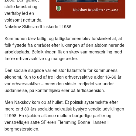
stolte købstad og
værftsby led en
voldsomt nedtur da
Nakskov Skibsværft lukkede i 1986.
Kommunen blev fattig, og fattigdommen blev forstærket af, at
folk flyttede fra området efter lukningen af den altdominerende
arbejdsplads. Befolkningen fik en skæv sammensætning med
færre erhvervsaktive og mange ældre.
Den sociale slagside var en stor katastrofe for kommunens
økonomi. Kun to ud af tre i den erhvervsaktive alder 16-66 år
var erhvervsaktive – mens den sidste tredjedel var under
uddannelse, på kontanthjælp eller på førtidspension.
Men Nakskov kom op af hullet. Et politisk systemskifte efter
mere end 80 års socialdemokratisk bystyre vendte udviklingen
i 1998. En sjælden alliance mellem borgerlige partier og
venstrefløjen satte SF’eren Flemming Bonne Hansen i
borgmesterstolen.