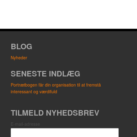
BLOG
Nyheder
SENESTE INDLÆG
Portrætbogen får din organisation til at fremstå
interessant og værdifuld
TILMELD NYHEDSBREV
E-mail-adresse