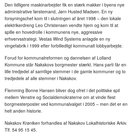
Den tidligere maskinarbejder fik en stærk makker i byens nye
administrative førstemand, Jørn Husted Madsen. En ny
forsyningschef kom til i slutningen af året 1998 – den lokale
elektrikerdreng Leo Christensen vendte hjem og kom til at
spille en hovedrolle i kommunens nye, aggressive
erhvervsstrategi. Vestas Wind Systems anlagde en ny
vingefabrik i 1999 efter forbilledligt kommunalt lobbyarbejde.
Forud for kommunalreformen og dannelsen af Lolland
Kommune står Nakskovs borgmester stærkt. Hans parti får en
lille tredjedel af samtlige stemmer i de gamle kommuner og to
tredjedele af alle stemmer i Nakskov.
Flemming Bonne Hansen bliver dog ofret i det politiske spil
mellem Venstre og Socialdemokraterne om at vinde flest
borgmesterposter ved kommunalvalget i 2005 – men det er en
helt anden historie.
Nakskov Krøniken forhandles af Nakskov Lokalhistoriske Arkiv.
Tlf. 54 95 15 45.