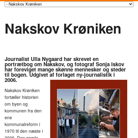
Nakskov Krøniken
Journalist Ulla Nygaard har skrevet en
portrætbog om Nakskov, og fotograf Sonja Iskov
har foreviget mange skønne mennesker og steder
til bogen. Udgivet af forlaget ny-journalistik i
2006.
Nakskov Krøniken
fortæller historien
om byen og
kommunen fra den
ene
kommunalreform i
1970 til den næste i
2006. Den gamle,