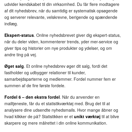
udvider kendskabet til din virksomhed. Du får flere modtagere
af dit nyhedsbrev, når du samtidig er systematisk opsøgende
og serverer relevante, velskrevne, berigende og spændende
indlæg.
Ekspert-status
. Online nyhedsbrevet giver dig ekspert-status,
når du deler viden, kommenterer trends, yder mer-service og
giver tips og historier om nye produkter og ydelser, og om
andre ting på vej.
Øget salg
. Et online nyhedsbrev øger dit salg, fordi det
fastholder og udbygger relationer til kunder,
samarbejdsparterne og medlemmer. Fordel nummer fem er
summen af de fire første fordele.
Fordel 6 – den ekstra fordel
. Når du anvender en
mailtjeneste, får du et statistikværktøj med. Brug det til at
analysere dine udsendte nyhedsmails. Hvor mange åbner og
hvad klikker de på? Statistikken er et
unikt værktøj
til at blive
skarpere og mere målrettet i din online kommunikation.